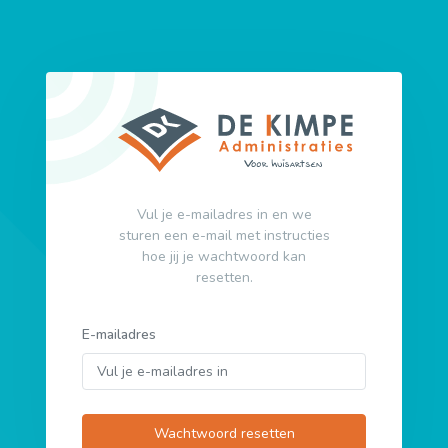
Vul je e-mailadres in en we
sturen een e-mail met instructies
hoe jij je wachtwoord kan
resetten.
E-mailadres
Wachtwoord resetten